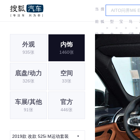
当
搜
车
宝
前
狐
型
宝
马
＞
＞
＞
＞
位
汽
大
马
(进
外观
内饰
置:
车
全
口)
935张
1460张
底盘/动力
空间
326张
33张
车展/其他
官方
91张
446张
2019款 改款 525i M运动套装