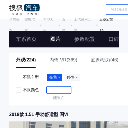
当前位
搜狐汽
车型大
五
上汽通用五
五菱宏光
＞
＞
＞
＞
置:
车
全
菱
菱
S3
车系首页
图片
参数配置
口碑
外观(224)
内饰·VR(369)
底盘/动力(46)
不限车型
在售
停售
不限颜色
糖果白
2019款 1.5L 手动舒适型 国VI