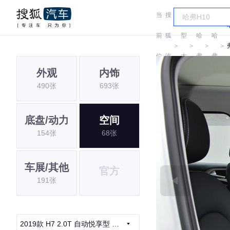
当
搜
车
前
狐
型
哈
哈
＞
＞
＞
＞
位
汽
大
弗
弗
外观
内饰
置:
车
全
490张
693张
底盘/动力
空间
154张
68张
车展/其他
官方
191张
2019款 H7 2.0T 自动悦享型 国