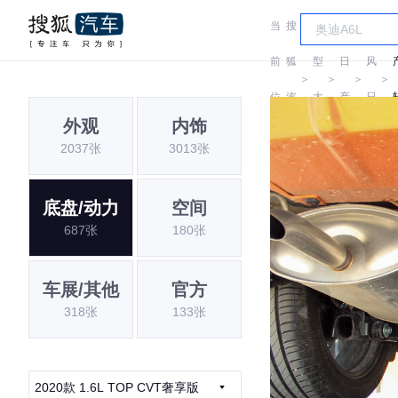
当
搜
车
东
前
狐
型
日
风
＞
＞
＞
＞
位
汽
大
产
日
外观
内饰
置:
车
全
产
2037张
3013张
底盘/动力
空间
687张
180张
车展/其他
官方
318张
133张
2020款 1.6L TOP CVT奢享版