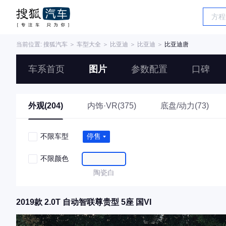
当前位置:
搜狐汽车
＞
车型大全
＞
比亚迪
＞
比亚迪
＞
比亚迪唐
车系首页
图片
参数配置
口碑
外观(204)
内饰·VR(375)
底盘/动力(73)
不限车型
停售
不限颜色
陶瓷白
2019款 2.0T 自动智联尊贵型 5座 国VI