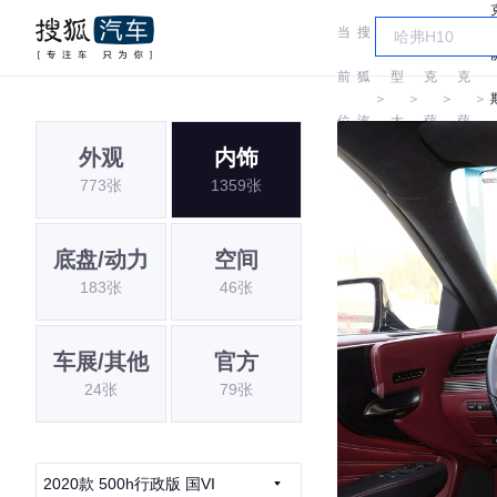
当
搜
车
雷
雷
前
狐
型
克
克
＞
＞
＞
＞
位
汽
大
萨
萨
外观
内饰
置:
车
全
斯
斯
773张
1359张
底盘/动力
空间
183张
46张
车展/其他
官方
24张
79张
2020款 500h行政版 国VI