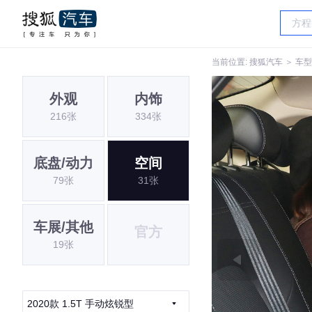
当前位置:
搜狐汽车
＞
车型
外观
内饰
216张
334张
底盘/动力
空间
79张
31张
车展/其他
官方
19张
2020款 1.5T 手动炫锐型