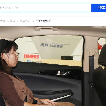
搜索
大全
＞
长安
＞
长安汽车
＞
长安锐程CC