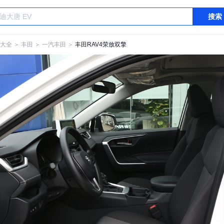
搜索
大全
＞
丰田
＞
一汽丰田
＞
丰田RAV4荣放双擎