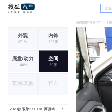
当前位置:
搜狐汽车
＞
车型
外观
内饰
271张
396张
底盘/动力
空间
100张
30张
车展/其他
官方
2020款 双擎2.5L CVT两驱精英