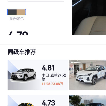
版
黑色/米色
4.79
同级车推荐
·外观表现较为优秀，优于74%同级车
·内饰表现一般，低于72%同级车
·空间表现较为优秀，优于77%同级车
4.81
丰田 威兰达 双
擎
17.98-23.08万
4.73