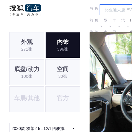
当
搜
车
一
前
狐
型
丰
汽
＞
＞
＞
＞
位
汽
大
田
丰
外观
内饰
置:
车
全
田
271张
396张
底盘/动力
空间
100张
30张
车展/其他
官方
2020款 双擎2.5L CVT四驱旗舰