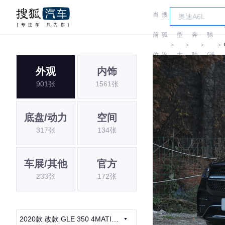
当
搜
车
奔
前
狐
型
奔
驰
＞
＞
＞
＞
位
汽
大
驰
(进
外观
内饰
置:
车
全
口)
901张
1561张
底盘/动力
空间
317张
134张
车展/其他
官方
233张
172张
2020款 改款 GLE 350 4MATIC