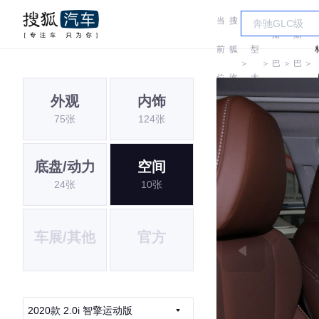
当
搜
车
斯
斯
前
狐
型
＞
＞
巴
＞
巴
＞
位
汽
大
鲁
鲁
外观
内饰
置:
车
全
75张
124张
底盘/动力
空间
24张
10张
车展/其他
官方
2020款 2.0i 智擎运动版