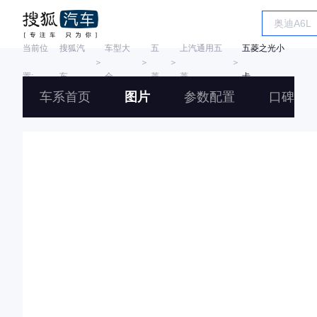
当前位
搜狐汽
车型大
五
上汽通用五
五菱之光小
＞
＞
＞
＞
置:
车
全
菱
菱
卡
车系首页
图片
参数配置
口碑