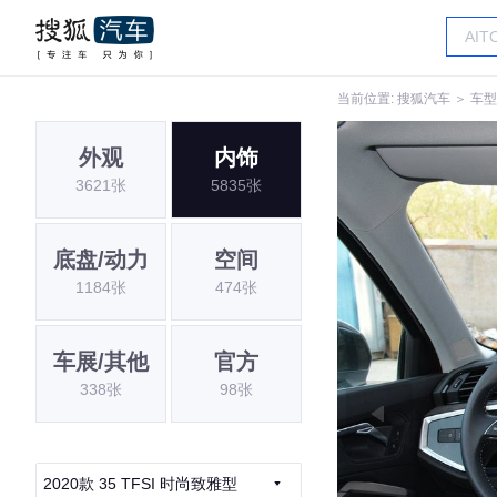
当前位置:
搜狐汽车
＞
车型
外观
内饰
3621张
5835张
底盘/动力
空间
1184张
474张
车展/其他
官方
338张
98张
2020款 35 TFSI 时尚致雅型