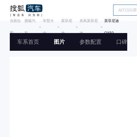
当前位
搜狐汽
车型大
英菲尼
东风英菲尼
英菲尼迪
＞
＞
＞
＞
置:
车
全
迪
迪
QX50
车系首页
图片
参数配置
口碑