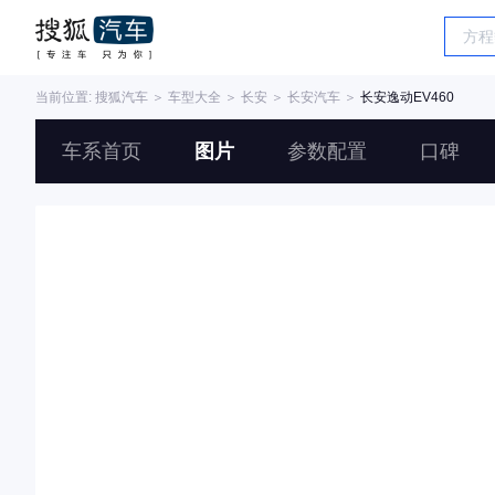
当前位置:
搜狐汽车
＞
车型大全
＞
长安
＞
长安汽车
＞
长安逸动EV460
车系首页
图片
参数配置
口碑