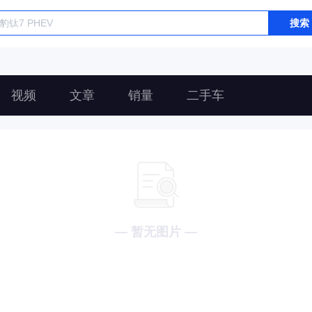
搜索
视频
文章
销量
二手车
— 暂无图片 —