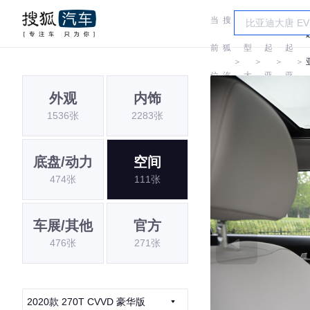
当
搜
车
前
狐
型
起
起
＞
＞
＞
＞
位
汽
大
亚
亚
外观
内饰
置:
车
全
1536张
2283张
底盘/动力
空间
474张
111张
车展/其他
官方
476张
271张
2020款 270T CVVD 豪华版