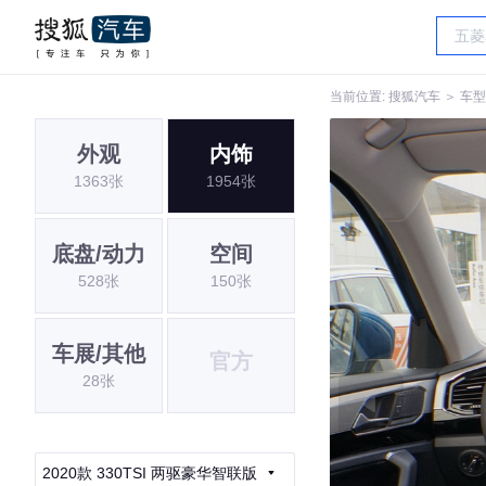
当前位置:
搜狐汽车
＞
车型
外观
内饰
1363张
1954张
底盘/动力
空间
528张
150张
车展/其他
官方
28张
2020款 330TSI 两驱豪华智联版