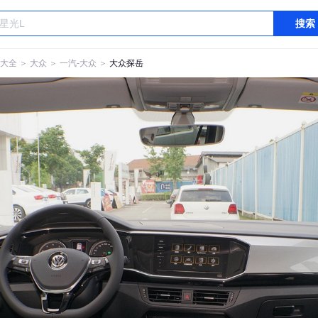
搜索
大全
＞
大众
＞
一汽-大众
＞
大众探岳