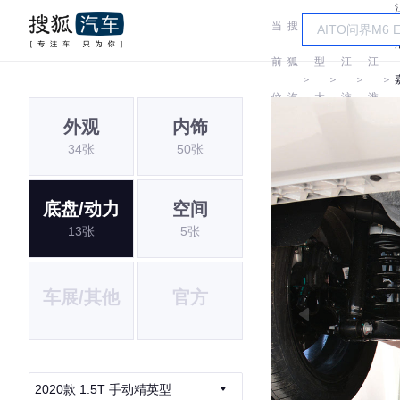
当
搜
车
前
狐
型
江
江
＞
＞
＞
＞
位
汽
大
淮
淮
外观
内饰
置:
车
全
34张
50张
底盘/动力
空间
13张
5张
车展/其他
官方
2020款 1.5T 手动精英型