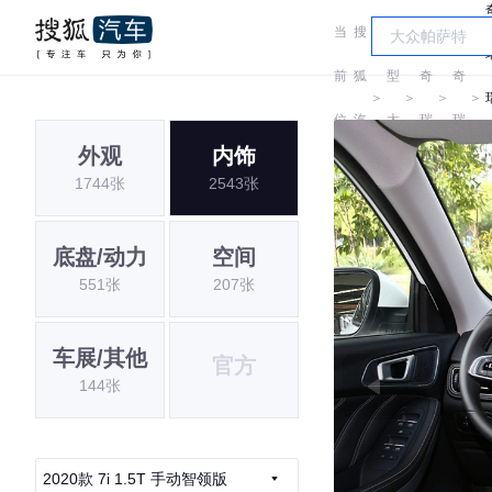
当
搜
车
前
狐
型
奇
奇
＞
＞
＞
＞
位
汽
大
瑞
瑞
外观
内饰
置:
车
全
1744张
2543张
底盘/动力
空间
551张
207张
车展/其他
官方
144张
2020款 7i 1.5T 手动智领版