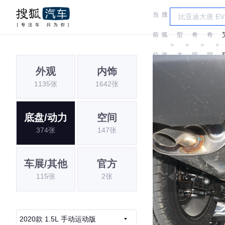
当
搜
车
前
狐
型
奇
奇
＞
＞
＞
＞
位
汽
大
瑞
瑞
外观
内饰
置:
车
全
1135张
1642张
底盘/动力
空间
374张
147张
车展/其他
官方
115张
2张
2020款 1.5L 手动运动版