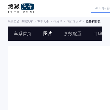
当前位置:
搜狐汽车
＞
车型大全
＞
依维柯
＞
南京依维柯
＞
依维柯得意
车系首页
图片
参数配置
口碑