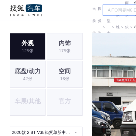
南
当
搜
车
依
京
前
狐
型
＞
＞
维
＞
依
＞
位
汽
大
柯
维
外观
内饰
置:
车
全
125张
175张
柯
底盘/动力
空间
42张
16张
车展/其他
官方
2020款 2.8T V35箱货单胎中顶3