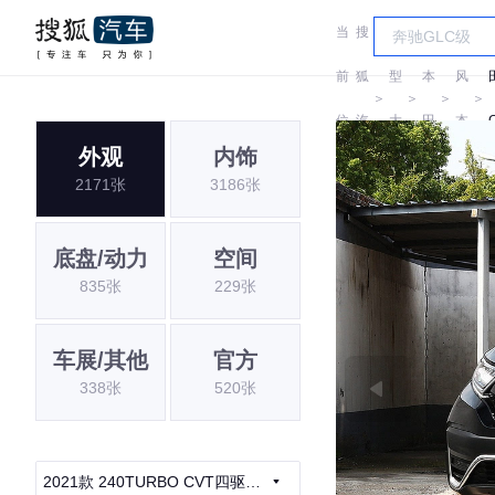
当
搜
车
东
前
狐
型
本
风
＞
＞
＞
＞
位
汽
大
田
本
外观
内饰
置:
车
全
田
2171张
3186张
底盘/动力
空间
835张
229张
车展/其他
官方
338张
520张
2021款 240TURBO CVT四驱尊