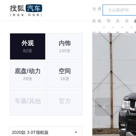
当
搜
车
北
北
前
狐
型
京
京
＞
＞
＞
＞
位
汽
大
越
越
外观
内饰
置:
车
全
野
野
82张
130张
底盘/动力
空间
28张
16张
车展/其他
官方
2020款 3.0T领航版