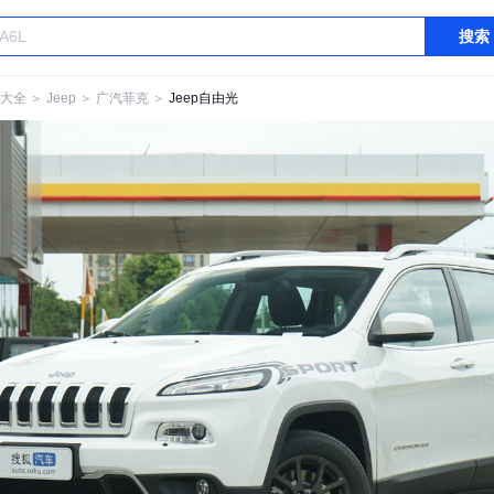
搜索
大全
＞
Jeep
＞
广汽菲克
＞
Jeep自由光