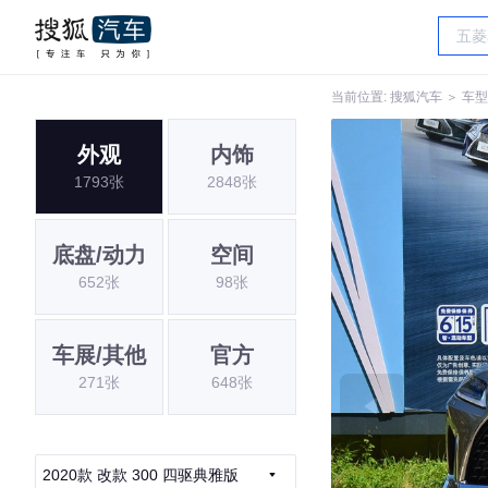
当前位置:
搜狐汽车
＞
车型
外观
内饰
1793张
2848张
底盘/动力
空间
652张
98张
车展/其他
官方
271张
648张
2020款 改款 300 四驱典雅版