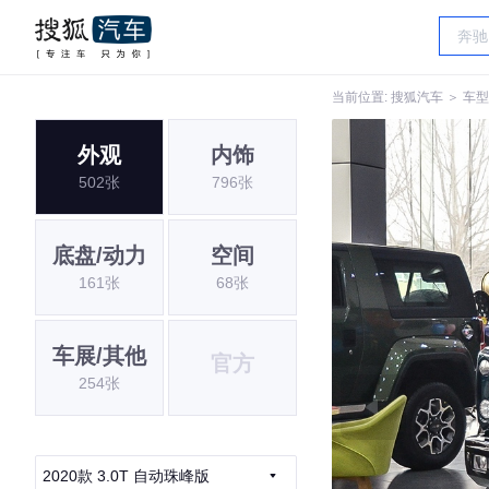
当前位置:
搜狐汽车
＞
车型
外观
内饰
502张
796张
底盘/动力
空间
161张
68张
车展/其他
官方
254张
2020款 3.0T 自动珠峰版