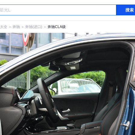
搜索
大全
＞
奔驰
＞
奔驰(进口)
＞
奔驰CLA级