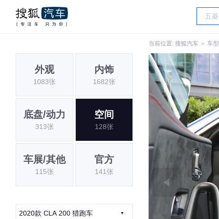
当前位置:
搜狐汽车
＞
车型
外观
内饰
1083张
1682张
底盘/动力
空间
313张
128张
车展/其他
官方
115张
141张
2020款 CLA 200 猎跑车