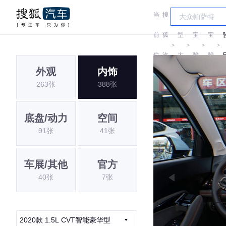
当
搜
车
前
狐
型
宝
宝
＞
＞
＞
＞
位
汽
大
骏
骏
外观
内饰
置:
车
全
263张
388张
底盘/动力
空间
91张
41张
车展/其他
官方
40张
7张
2020款 1.5L CVT智能豪华型