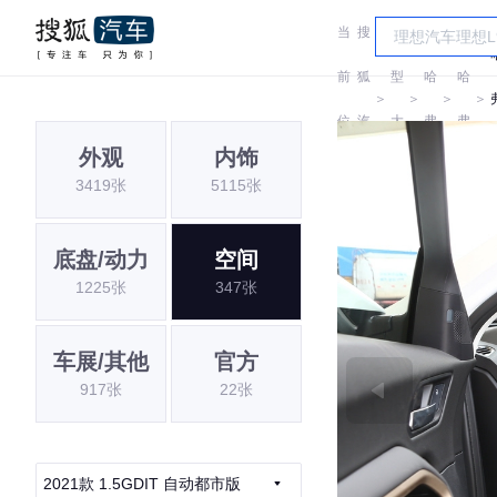
当
搜
车
前
狐
型
哈
哈
＞
＞
＞
＞
位
汽
大
弗
弗
外观
内饰
置:
车
全
3419张
5115张
底盘/动力
空间
1225张
347张
车展/其他
官方
917张
22张
2021款 1.5GDIT 自动都市版