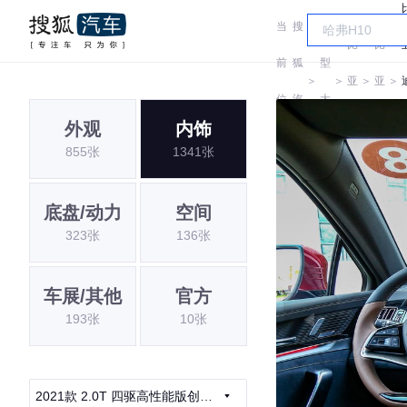
当
搜
车
比
比
前
狐
型
＞
＞
亚
＞
亚
＞
位
汽
大
迪
迪
外观
内饰
置:
车
全
855张
1341张
底盘/动力
空间
323张
136张
车展/其他
官方
193张
10张
2021款 2.0T 四驱高性能版创世