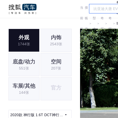
当
搜
车
前
狐
型
奇
奇
＞
＞
＞
＞
位
汽
大
瑞
瑞
外观
内饰
置:
车
全
1744张
2543张
底盘/动力
空间
551张
207张
车展/其他
官方
144张
2020款 神行版 1.6T DCT神行7