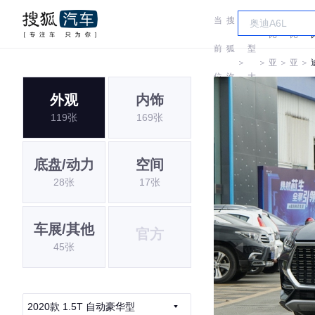
当
搜
车
比
比
前
狐
型
＞
＞
亚
＞
亚
＞
位
汽
大
迪
迪
外观
内饰
置:
车
全
119张
169张
底盘/动力
空间
28张
17张
车展/其他
官方
45张
2020款 1.5T 自动豪华型