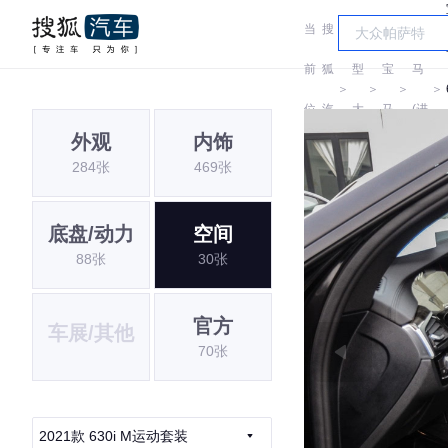
当
搜
车
宝
前
狐
型
宝
马
＞
＞
＞
＞
位
汽
大
马
(进
外观
内饰
置:
车
全
口)
284张
469张
底盘/动力
空间
88张
30张
官方
车展/其他
70张
2021款 630i M运动套装