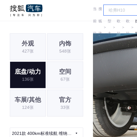
当
搜
车
前
狐
型
欧
欧
＞
＞
＞
＞
位
汽
大
拉
拉
外观
内饰
置:
车
全
427张
548张
底盘/动力
空间
136张
67张
车展/其他
官方
124张
33张
2021款 400km标准续航 维纳斯