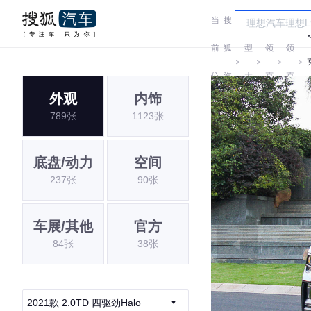
当
搜
车
前
狐
型
领
领
＞
＞
＞
＞
位
汽
大
克
克
外观
内饰
置:
车
全
789张
1123张
底盘/动力
空间
237张
90张
车展/其他
官方
84张
38张
2021款 2.0TD 四驱劲Halo