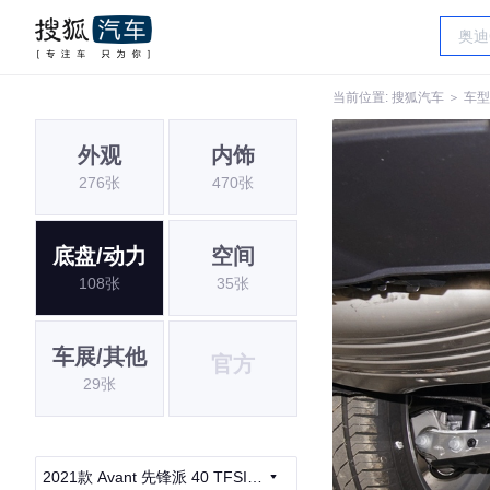
当前位置:
搜狐汽车
＞
车型
外观
内饰
276张
470张
底盘/动力
空间
108张
35张
车展/其他
官方
29张
2021款 Avant 先锋派 40 TFSI