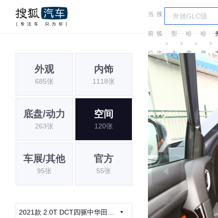
当
搜
车
前
狐
型
哈
哈
＞
＞
＞
＞
位
汽
大
弗
弗
外观
内饰
置:
车
全
685张
1118张
底盘/动力
空间
263张
120张
车展/其他
官方
95张
55张
2021款 2.0T DCT四驱中华田园