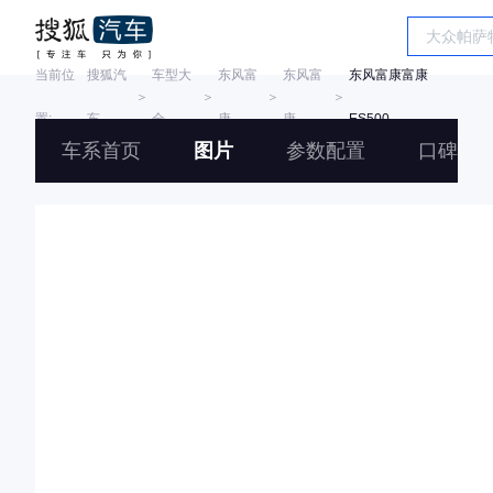
当前位
搜狐汽
车型大
东风富
东风富
东风富康富康
＞
＞
＞
＞
置:
车
全
康
康
ES500
车系首页
图片
参数配置
口碑