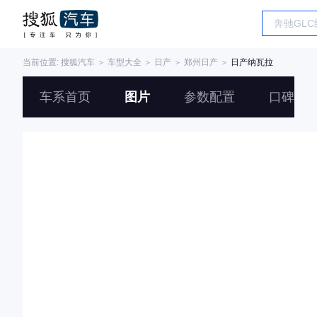
当前位置:
搜狐汽车
＞
车型大全
＞
日产
＞
郑州日产
＞
日产纳瓦拉
车系首页
图片
参数配置
口碑