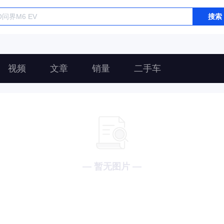
搜索
视频
文章
销量
二手车
— 暂无图片 —