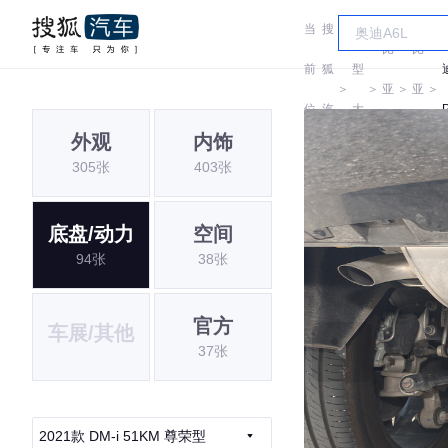
当
搜
车
比
比
前
狐
型
＞
＞
亚
＞
亚
＞
位
汽
大
迪
迪
外观
内饰
置:
车
全
305张
403张
底盘/动力
空间
94张
38张
官方
车展/其他
37张
2021款 DM-i 51KM 尊荣型