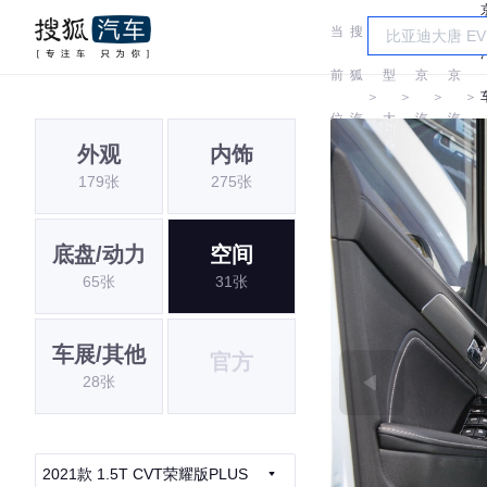
当
搜
车
北
北
前
狐
型
京
京
＞
＞
＞
＞
位
汽
大
汽
汽
外观
内饰
置:
车
全
车
车
179张
275张
底盘/动力
空间
65张
31张
车展/其他
官方
28张
2021款 1.5T CVT荣耀版PLUS