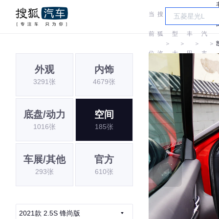
当
搜
车
广
前
狐
型
丰
汽
＞
＞
＞
＞
位
汽
大
田
丰
外观
内饰
置:
车
全
田
3291张
4679张
底盘/动力
空间
1016张
185张
车展/其他
官方
293张
610张
2021款 2.5S 锋尚版