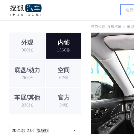
当前位置:
搜狐汽车
＞
车型
外观
内饰
900张
1366张
底盘/动力
空间
258张
62张
车展/其他
官方
236张
34张
2021款 2.0T 旗舰版