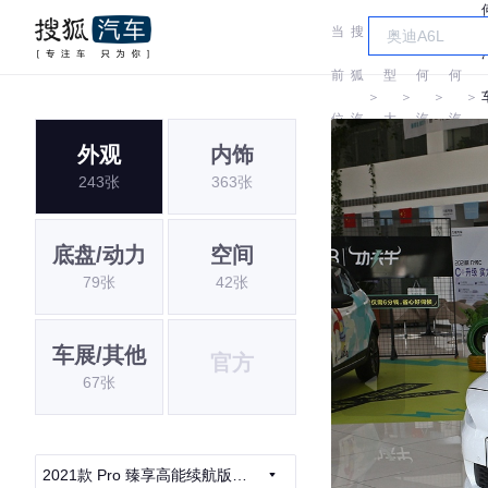
当
搜
车
几
几
前
狐
型
何
何
＞
＞
＞
＞
位
汽
大
汽
汽
外观
内饰
置:
车
全
车
车
243张
363张
底盘/动力
空间
79张
42张
车展/其他
官方
67张
2021款 Pro 臻享高能续航版