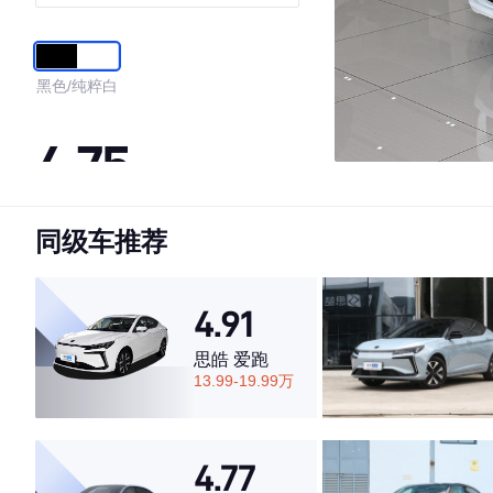
600KM A600幂方版
黑色/纯粹白
4.75
同级车推荐
·外观表现较为优秀，优于60%同级车
·内饰表现较为优秀，优于82%同级车
·空间表现一般，低于59%同级车
4.91
思皓 爱跑
13.99-19.99万
4.77