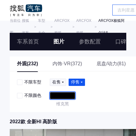
当前位
搜狐
车型
ARCFOX
ARCFOX
ARCFOX极狐阿
＞
＞
＞
＞
置:
汽车
大全
极狐
极狐
尔法S
车系首页
图片
参数配置
口碑
外观(232)
内饰·VR(372)
底盘/动力(81)
不限车型
在售
停售
不限颜色
维克黑
2022款 全新HI 高阶版