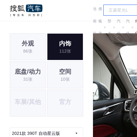
当
搜
车
广
广
前
狐
型
汽
汽
＞
＞
＞
＞
位
汽
大
传
传
外观
内饰
置:
车
全
祺
祺
86张
112张
底盘/动力
空间
31张
10张
车展/其他
官方
2021款 390T 自动星云版