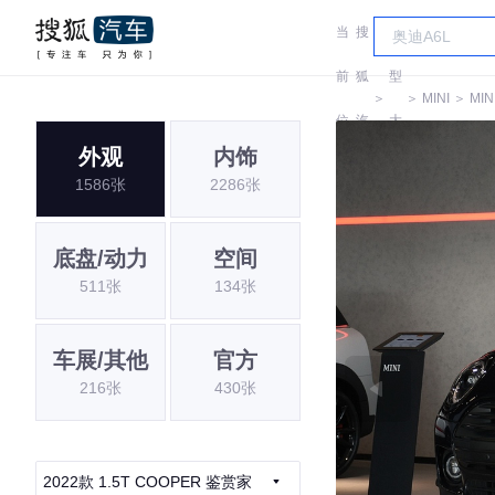
当
搜
车
前
狐
型
＞
＞
MINI
＞
MIN
位
汽
大
外观
内饰
置:
车
全
1586张
2286张
底盘/动力
空间
511张
134张
车展/其他
官方
216张
430张
2022款 1.5T COOPER 鉴赏家