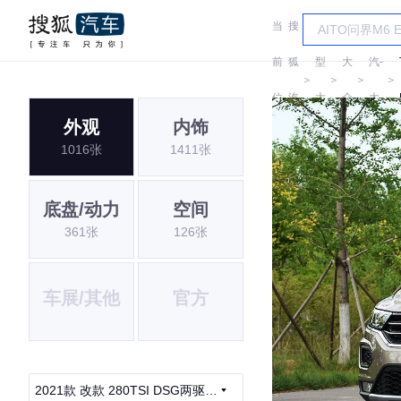
当
搜
车
一
前
狐
型
大
汽-
＞
＞
＞
＞
位
汽
大
众
大
外观
内饰
置:
车
全
众
1016张
1411张
底盘/动力
空间
361张
126张
车展/其他
官方
2021款 改款 280TSI DSG两驱舒